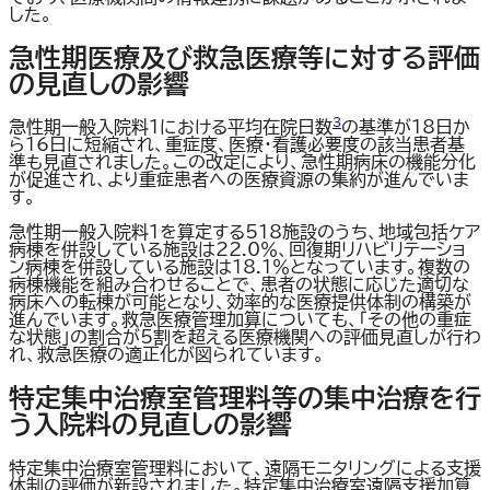
した。
急性期医療及び救急医療等に対する評価
の見直しの影響
3
急性期一般入院料1における平均在院日数
の基準が18日か
ら16日に短縮され、重症度、医療・看護必要度の該当患者基
準も見直されました。この改定により、急性期病床の機能分化
が促進され、より重症患者への医療資源の集約が進んでいま
す。
急性期一般入院料1を算定する518施設のうち、地域包括ケア
病棟を併設している施設は22.0％、回復期リハビリテーショ
ン病棟を併設している施設は18.1％となっています。複数の
病棟機能を組み合わせることで、患者の状態に応じた適切な
病床への転棟が可能となり、効率的な医療提供体制の構築が
進んでいます。救急医療管理加算についても、「その他の重症
な状態」の割合が5割を超える医療機関への評価見直しが行わ
れ、救急医療の適正化が図られています。
特定集中治療室管理料等の集中治療を行
う入院料の見直しの影響
特定集中治療室管理料において、遠隔モニタリングによる支援
体制の評価が新設されました。特定集中治療室遠隔支援加算