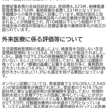
医療従事者票の全体回収状況は、医師票4,323件、病棟看護
管理者票4,150件、薬剤部責任者票1,331件となっており、
多職種からの意見を幅広く収集しています。感染対策向上加
算においては、介護保険施設等への助言業務が専従要件に含
まれることが明確化され、月10時間以下という制限の下で、
地域全体の感染対策強化と医療従事者の業務効率化の両立が
図られています。
外来医療に係る評価等について
生活習慣病管理料の見直しにより、検査等を包括しない生活
習慣病管理料（Ⅱ）（333点、月1回に限る）が新設されました。
しかし、調査では73.2％の医療機関が「算定対象となる患者
がいない、もしくは少ない」と回答しており、普及には課題が
残っています。「療養計画書に記載する項目が多く、業務負担
が大きいため」（14.4％）、「患者に対して説明を行う時間的負
担が大きいため」（11.3％）も算定を妨げる要因となっていま
す。
オンライン診療については、患者調査で3.5％（89人/2,540
人）の受診経験率が確認されました。受診者のうち19.1％が
居住地と異なる都道府県の医療機関を受診しており、地理的
制約を超えた医療アクセスの改善に寄与していることが分か
りました。医療機関側のシステム導入費用は初期費用の中央値
が27.5万円、月額維持費用の中央値が1万円となっていま
す。システム利用に係る患者からの費用徴収を行っている医療