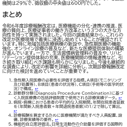
機関は29％で、徴収額の中央値は600円でした。
まとめ
令和6年度診療報酬改定は、医療機能の分化・連携の推進、医
療の質向上、医療従事者の働き方改革という3つの大きな方
向性を持って実施されました。今回の調査結果から、これらの
改定が医療現場で着実に浸透し始めていることが確認されて
います。特に地域包括医療病棟の新設や、急性期医療の機能
強化、オンライン診療の普及など、新たな医療提供体制の構築
が進んでいます。一方で、生活習慣病管理料の普及や、リハビ
リテーション提供体制の充実、医療機関間の情報連携など、引
き続き取り組むべき課題も明らかになりました。今後も継続的
な調査により、改定の影響を詳細に分析し、次期診療報酬改定
に向けた検討を進めていくことが重要です。
急性期入院医療の必要性を評価する指標。A項目（モニタリング
及び処置等）、B項目（患者の状況等）、C項目（手術等の医学的状
況）で構成。
↩︎
診断群分類（Diagnosis Procedure Combination）に基づ
く入院医療費の包括評価制度で使用される診療実績データ。
↩︎
病院・病棟における患者の平均的な入院期間。年間在院患者延数
を（年間新入院患者数＋年間退院患者数）の1/2で除して算出。
↩︎
診療報酬を算定するために医療機関が満たすべき人員配置、設
備、診療実績等の要件。
↩︎
機能的自立度評価法。日常生活動作の介助量を評価する国際的