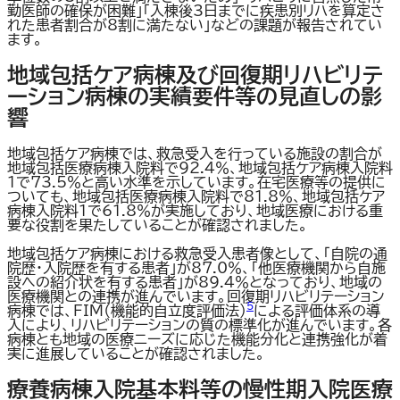
勤医師の確保が困難」「入棟後3日までに疾患別リハを算定さ
れた患者割合が8割に満たない」などの課題が報告されてい
ます。
地域包括ケア病棟及び回復期リハビリテ
ーション病棟の実績要件等の見直しの影
響
地域包括ケア病棟では、救急受入を行っている施設の割合が
地域包括医療病棟入院料で92.4％、地域包括ケア病棟入院料
1で73.5％と高い水準を示しています。在宅医療等の提供に
ついても、地域包括医療病棟入院料で81.8％、地域包括ケア
病棟入院料1で61.8％が実施しており、地域医療における重
要な役割を果たしていることが確認されました。
地域包括ケア病棟における救急受入患者像として、「自院の通
院歴・入院歴を有する患者」が87.0％、「他医療機関から自施
設への紹介状を有する患者」が89.4％となっており、地域の
医療機関との連携が進んでいます。回復期リハビリテーション
5
病棟では、FIM（機能的自立度評価法）
による評価体系の導
入により、リハビリテーションの質の標準化が進んでいます。各
病棟とも地域の医療ニーズに応じた機能分化と連携強化が着
実に進展していることが確認されました。
療養病棟入院基本料等の慢性期入院医療