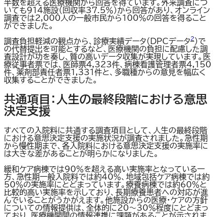
半数を超える医療機関から回答を得ています。外来調査につ
いても914施設（回収率37.5％）から回答があり、オンライン
調査では2,000人の一般市民から100％の回答を得ること
ができました。
2
調査負担軽減の観点から、診療実績データ（DPCデータ
）で
の代替提出を可能とするなど、医療機関の負担に配慮した調
査設計が功を奏し、質の高いデータ収集が実現しています。医
療従事者票では、医師票4,323件、病棟看護管理者票4,150
件、薬剤部責任者票1,331件と、多職種からの意見を幅広く
収集することができました。
共通項目：人生の最終段階における意思
決定支援
すべての入院料に共通する調査項目として、人生の最終段階
における意思決定支援の実施状況が調査されました。急性期
から慢性期まで、各入院料における意思決定支援の実施率に
は大きな差があることが明らかになりました。
緩和ケア病棟では90％を超える高い実施率となっている一
方、急性期一般入院料では約40％、地域包括ケア病棟では約
50％の実施率にとどまっています。療養病棟では約60％と
比較的高い実施率を示しており、長期療養患者への対応が進
んでいることがうかがえます。他施設からの医療・ケアの方針
についての情報提供は、全体的に20～30％程度にとどまっ
ており、医療機関間の情報連携に課題があることが示されま