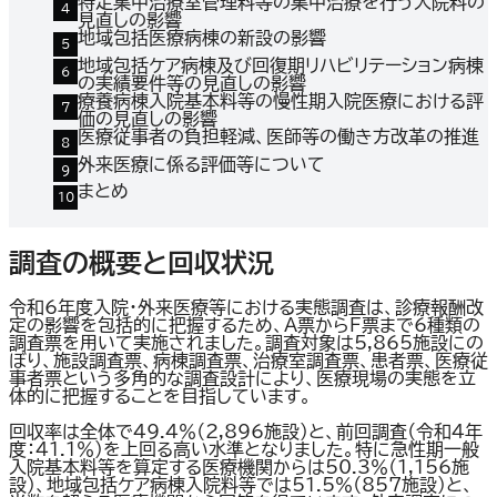
特定集中治療室管理料等の集中治療を行う入院料の
見直しの影響
地域包括医療病棟の新設の影響
地域包括ケア病棟及び回復期リハビリテーション病棟
の実績要件等の見直しの影響
療養病棟入院基本料等の慢性期入院医療における評
価の見直しの影響
医療従事者の負担軽減、医師等の働き方改革の推進
外来医療に係る評価等について
まとめ
調査の概要と回収状況
令和6年度入院・外来医療等における実態調査は、診療報酬改
定の影響を包括的に把握するため、A票からF票まで6種類の
調査票を用いて実施されました。調査対象は5,865施設にの
ぼり、施設調査票、病棟調査票、治療室調査票、患者票、医療従
事者票という多角的な調査設計により、医療現場の実態を立
体的に把握することを目指しています。
回収率は全体で49.4％（2,896施設）と、前回調査（令和4年
度：41.1％）を上回る高い水準となりました。特に急性期一般
入院基本料等を算定する医療機関からは50.3％（1,156施
設）、地域包括ケア病棟入院料等では51.5％（857施設）と、