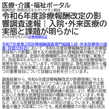
内
医療・介護・福祉ポータル
容
報酬改定・制度改正をわかりやすく解説
を
令和6年度診療報酬改定の影
ス
キ
響調査速報｜入院・外来医療の
ッ
プ
実態と課題が明らかに
2025年5月22日
診療報酬改定
令和7年度第2回診療報酬調査専門組織入院・外来医療等の調
査・評価分科会
において、令和6年度診療報酬改定後の医療提
供体制への影響に関する大規模調査の速報結果が報告されま
した。本調査は、全国の医療機関5,865施設を対象に実施さ
れ、回収率49.4％という高い回答率で、改定後の医療現場の
実態を明らかにしています。今回の調査は、急性期医療から慢
性期医療、外来医療に至るまで、医療提供体制全般にわたる7
つの重要項目について詳細な分析を行っています。
調査結果から、令和6年度診療報酬改定が医療現場に与えた
影響が徐々に明らかになりつつあります。急性期医療では重
1
症度、医療・看護必要度
の見直しによる病床機能の適正化が
進展しています。地域包括医療病棟の新設により、患者の状態
に応じた柔軟な医療提供体制の構築が始まっています。外来
医療では生活習慣病管理料の見直しやオンライン診療の普及
など、新たな医療提供形態への対応が進んでいます。医療従
事者の働き方改革についても、各医療機関での取り組み状況