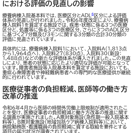
における評価の見直しの影響
6
療養病棟入院基本料では、医療区分とADL
区分による評価
体系の見直しが行われました。令和6年度改定により、療養病
棟入院料1を算定する施設では、疾患・状態に係る3つの医療
区分と、処置等に係る3つの医療区分、さらに3つのADL区分
に基づく27分類及び3モンに関する3分類の合計30分類の
評価に見直されています。
具体的には、療養病棟入院料1において、入院料A（1,813点
から1,964点へ）、入院料27（830点）、入院料30（新設：
1,488点）などの新たな評価体系が導入されました。この見直
しにより、患者の状態に応じたより適切な評価が可能となって
います。障害者施設等入院基本料を算定する施設においても、
重症心身障害者や神経難病患者への専門的な医療提供が継続
的に行われています。
医療従事者の負担軽減、医師等の働き方
改革の推進
令和6年4月から医師の時間外労働上限規制が適用されたこ
とを受け、医療従事者の負担軽減と働き方改革の推進に関す
る調査が実施されました。A票対象施設（急性期一般入院基本
料等）、B票対象施設（地域包括ケア病棟入院料等）において、
病院勤務医・看護職員の負担軽減に資する取組を要件とする
項目の届出状況が調査されています。