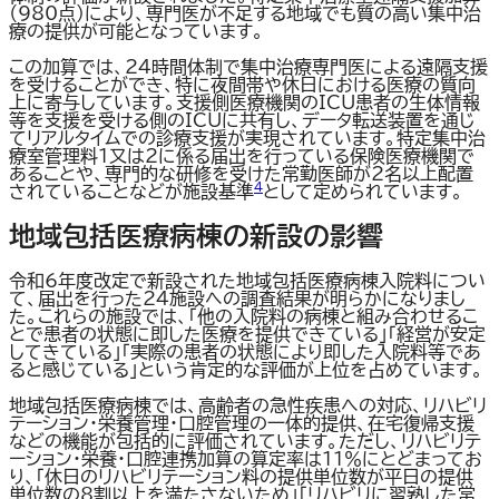
（980点）により、専門医が不足する地域でも質の高い集中治
療の提供が可能となっています。
この加算では、24時間体制で集中治療専門医による遠隔支援
を受けることができ、特に夜間帯や休日における医療の質向
上に寄与しています。支援側医療機関のICU患者の生体情報
等を支援を受ける側のICUに共有し、データ転送装置を通じ
てリアルタイムでの診療支援が実現されています。特定集中治
療室管理料1又は2に係る届出を行っている保険医療機関で
あることや、専門的な研修を受けた常勤医師が2名以上配置
4
されていることなどが施設基準
として定められています。
地域包括医療病棟の新設の影響
令和6年度改定で新設された地域包括医療病棟入院料につい
て、届出を行った24施設への調査結果が明らかになりまし
た。これらの施設では、「他の入院料の病棟と組み合わせるこ
とで患者の状態に即した医療を提供できている」「経営が安定
してきている」「実際の患者の状態により即した入院料等であ
ると感じている」という肯定的な評価が上位を占めています。
地域包括医療病棟では、高齢者の急性疾患への対応、リハビリ
テーション・栄養管理・口腔管理の一体的提供、在宅復帰支援
などの機能が包括的に評価されています。ただし、リハビリテ
ーション・栄養・口腔連携加算の算定率は11％にとどまってお
り、「休日のリハビリテーション料の提供単位数が平日の提供
単位数の8割以上を満たさないため」「リハビリに習熟した常